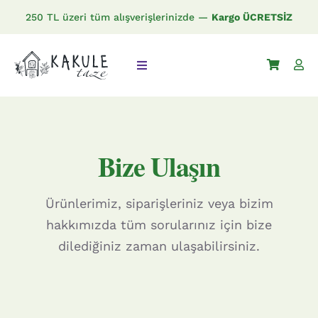
Skip
250 TL üzeri tüm alışverişlerinizde —
Kargo ÜCRETSİZ
to
content
Toggle
Navigation
Anasayfa
Bize Ulaşın
Mağaza
İletişim
Ürünlerimiz, siparişleriniz veya bizim
hakkımızda tüm sorularınız için bize
dilediğiniz zaman ulaşabilirsiniz.