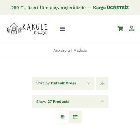
Skip
250 TL üzeri tüm alışverişlerinizde —
Kargo ÜCRETSİZ
to
content
Toggle
Navigation
Anasayfa
|
Mağaza
Anasayfa
Mağaza
Sort by
Default Order
İletişim
Show
27 Products