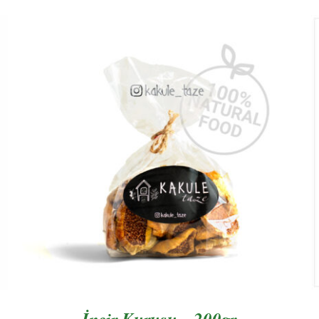
AYRINTILAR
İncir Kurusu – 200gr