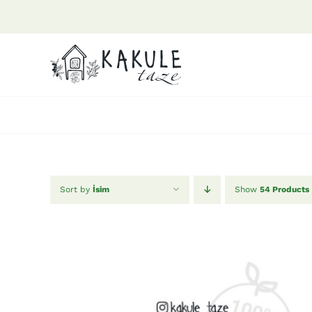
Skip
to
content
Sort by
İsim
Show
54 Products