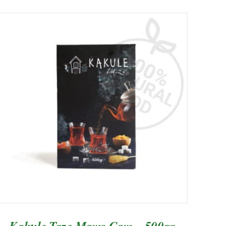
AYRINTILAR
Kakule Taze Mayıs Çayı – 500gr