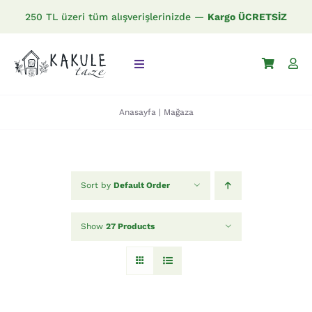
Skip
250 TL üzeri tüm alışverişlerinizde —
Kargo ÜCRETSİZ
to
content
Toggle
Navigation
Anasayfa
|
Mağaza
Anasayfa
Mağaza
Sort by
Default Order
İletişim
Show
27 Products